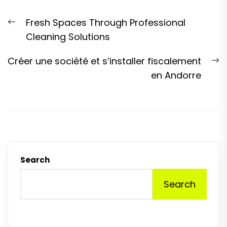
Post
Previous
Fresh Spaces Through Professional
navigation
post:
Cleaning Solutions
N
Créer une société et s’installer fiscalement
p
en Andorre
Search
Search